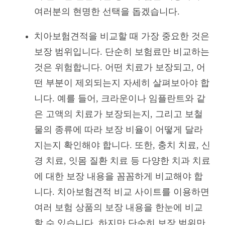
여러분의 현명한 선택을 돕겠습니다.
치아보험견적을 비교할 때 가장 중요한 것은
보장 범위입니다. 단순히 보험료만 비교하는
것은 위험합니다. 어떤 치료가 보장되고, 어
떤 부분이 제외되는지 자세히 살펴보아야 합
니다. 예를 들어, 크라운이나 임플란트와 같
은 고액의 치료가 보장되는지, 그리고 보철
물의 종류에 따라 보장 비율이 어떻게 달라
지는지 확인해야 합니다. 또한, 충치 치료, 신
경 치료, 잇몸 질환 치료 등 다양한 치과 치료
에 대한 보장 내용을 꼼꼼하게 비교해야 합
니다. 치아보험견적 비교 사이트를 이용하면
여러 보험 상품의 보장 내용을 한눈에 비교
할 수 있습니다. 하지만 단순히 보장 범위만