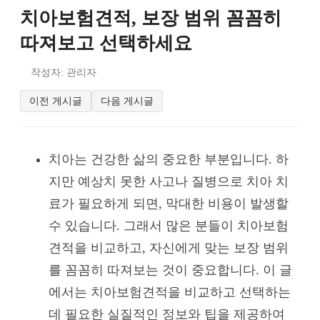
치아보험견적, 보장 범위 꼼꼼히
따져보고 선택하세요
작성자: 관리자
이전 게시글
다음 게시글
치아는 건강한 삶의 중요한 부분입니다. 하
지만 예상치 못한 사고나 질병으로 치아 치
료가 필요하게 되면, 막대한 비용이 발생할
수 있습니다. 그래서 많은 분들이 치아보험
견적을 비교하고, 자신에게 맞는 보장 범위
를 꼼꼼히 따져보는 것이 중요합니다. 이 글
에서는 치아보험견적을 비교하고 선택하는
데 필요한 실질적인 정보와 팁을 제공하여