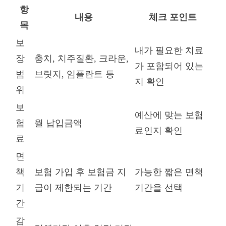
항
내용
체크 포인트
목
보
내가 필요한 치료
장
충치, 치주질환, 크라운,
가 포함되어 있는
범
브릿지, 임플란트 등
지 확인
위
보
예산에 맞는 보험
험
월 납입금액
료인지 확인
료
면
책
보험 가입 후 보험금 지
가능한 짧은 면책
기
급이 제한되는 기간
기간을 선택
간
감