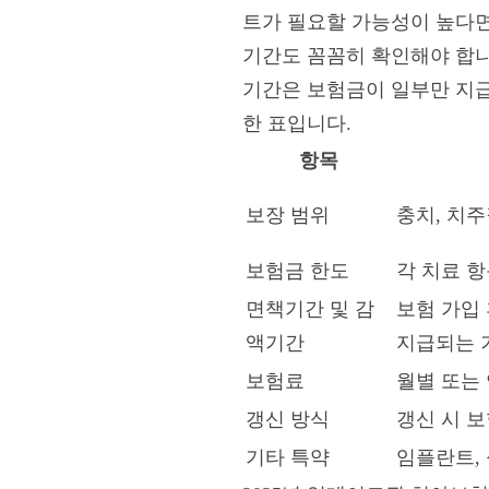
트가 필요할 가능성이 높다면
기간도 꼼꼼히 확인해야 합니
기간은 보험금이 일부만 지급
한 표입니다.
항목
보장 범위
충치, 치주
보험금 한도
각 치료 
면책기간 및 감
보험 가입
액기간
지급되는 
보험료
월별 또는
갱신 방식
갱신 시 
기타 특약
임플란트,