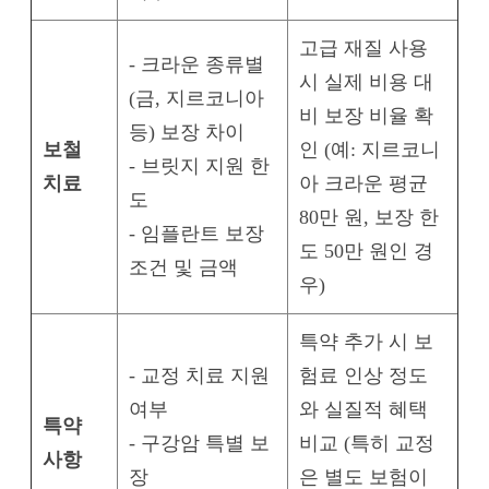
고급 재질 사용
- 크라운 종류별
시 실제 비용 대
(금, 지르코니아
비 보장 비율 확
등) 보장 차이
보철
인 (예: 지르코니
- 브릿지 지원 한
치료
아 크라운 평균
도
80만 원, 보장 한
- 임플란트 보장
도 50만 원인 경
조건 및 금액
우)
특약 추가 시 보
- 교정 치료 지원
험료 인상 정도
여부
와 실질적 혜택
특약
- 구강암 특별 보
비교 (특히 교정
사항
장
은 별도 보험이