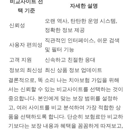
비교사이트 선
자세한 설명
택 기준
오랜 역사, 탄탄한 운영 시스템,
신뢰성
정확한 정보 제공
직관적인 인터페이스, 쉬운 검색
사용자 편의성
및 필터 기능
고객 지원
신속하고 친절한 응대
정보의 최신성
최신 상품 정보 업데이트
결론적으로, 똑 소리 나는 치아보험 가입을 위해
서는 신뢰할 수 있는 비교사이트를 선택하는 것이
중요합니다. 본인에게 맞는 보장 범위를 설정하
고, 여러 사이트를 비교 분석하여 가장 적합한 상
품을 선택하도록 합니다. 단순히 보험료만 비교하
기보다는 보장 내용과 혜택을 꼼꼼하게 따져보고,