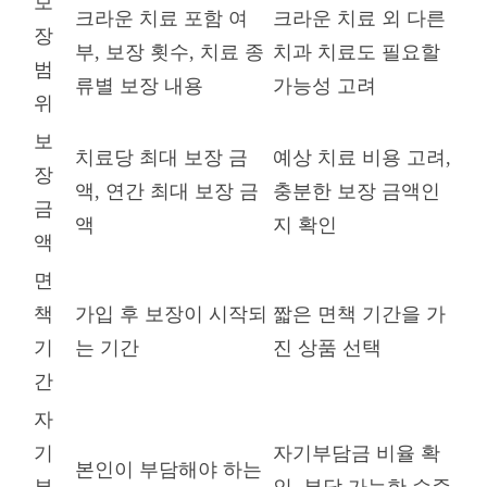
보
크라운 치료 포함 여
크라운 치료 외 다른
장
부, 보장 횟수, 치료 종
치과 치료도 필요할
범
류별 보장 내용
가능성 고려
위
보
치료당 최대 보장 금
예상 치료 비용 고려,
장
액, 연간 최대 보장 금
충분한 보장 금액인
금
액
지 확인
액
면
책
가입 후 보장이 시작되
짧은 면책 기간을 가
기
는 기간
진 상품 선택
간
자
기
자기부담금 비율 확
본인이 부담해야 하는
부
인, 부담 가능한 수준